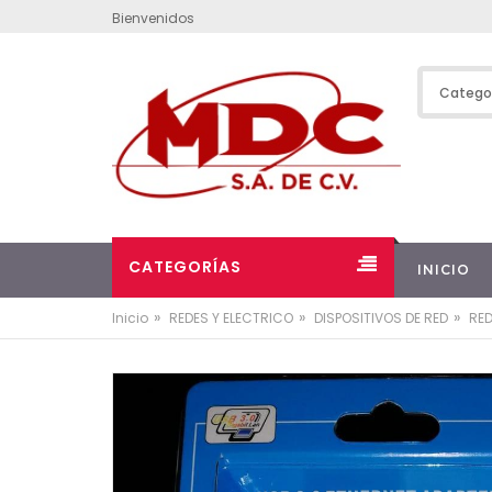
Bienvenidos
CATEGORÍAS
INICIO
»
»
»
Inicio
REDES Y ELECTRICO
DISPOSITIVOS DE RED
RE