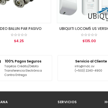
VO
UBIQUITI LOCOM5 US VERSION 5GHz INDOOR OUTDOOR CPE 150+Mbps 10+km 13dBi (access point)
$135.00
AGREGAR AL CARRITO
A
100% Pagos Seguros
Servicio al Cliente
Tarjetas Crédito/Débito
info@mdc.sv
Transferencia Electrónica
(+503) 2240-4900
Contra Entrega
 ANA
SERVICIOS
H