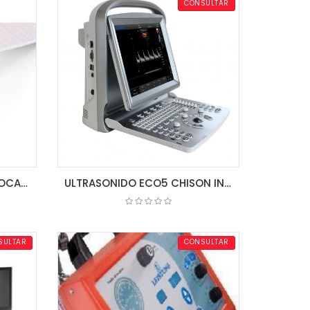
CONSULTAR
ROLLO DE PAPEL P/ ELECTROCARDIOGRAFO 80MM X 20MM 3 CH
ULTRASONIDO ECO5 CHISON INCLUYE TRANSDUCTOR LINEAL, CONVEXO Y VAGINAL + ESTUCHE DE TRANSPORTE
COTIZAR
SULTAR
CONSULTAR