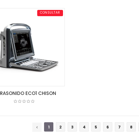
COTIZAR
COTIZAR
CONSULTAR
TRASONIDO ECO1 CHISON
COTIZAR
1
2
3
4
5
6
7
8