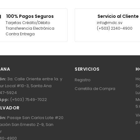
100% Pagos Seguros
Servicio al Cliente
Tarjetas Crédito/Débito
info@mdc.sv
Transferencia Electrónica
(+503) 2240-4900
Contra Entrega
 ANA
SERVICIOS
H
ón:
3a. Calle Oriente entre 1a. y
Ho
Registro
Sur Local #10-3, Santa Ana
Sa
Carretilla de Compra
47-5924
Lu
App:
(+503) 7549-7022
Ma
5:
ALVADOR
Vi
ón:
Pasaje San Carlos Lote #20
p.
ación San Ernesto Z-9, San
r
40-4900