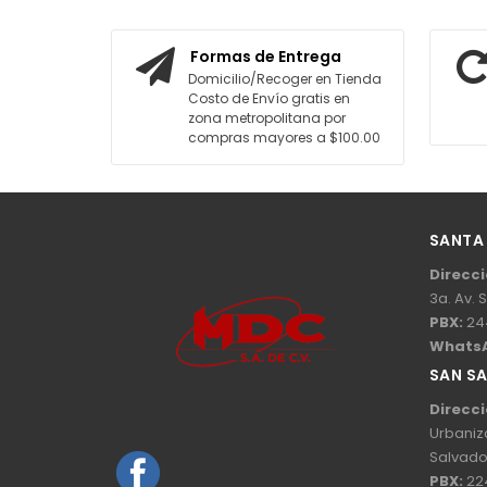
Formas de Entrega
Domicilio/Recoger en Tienda
Costo de Envío gratis en
zona metropolitana por
compras mayores a $100.00
SANTA
Direcci
3a. Av. 
PBX:
24
Whats
SAN S
Direcci
Urbaniz
Salvado
PBX:
22