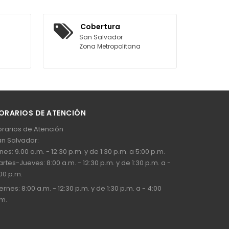
Cobertura
San Salvador
Zona Metropolitana
ORARIOS DE ATENCIÓN
rarios de Atención
n Salvador:
nes: 9.00 a.m. - 12:30 p.m. y de 1:30 p.m. a 5:00 p.m.
rtes-Jueves: 8:00 a.m. - 12:30 p.m. y de 1:30 p.m. a -
00 p.m.
ernes: 8:00 a.m. - 12:30 p.m. y de 1:30 p.m. a - 4:00
m.