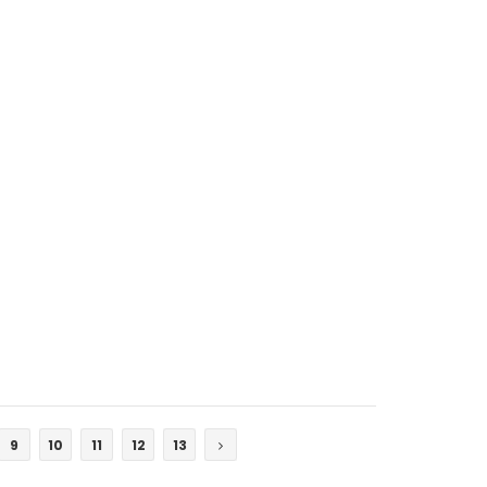
COTIZAR
9
10
11
12
13