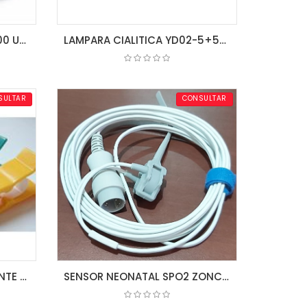
OXIMETRO DE PULSO VS2000 UTECH
LAMPARA CIALITICA YD02-5+5(LED) COLD LIGHT LIGHT
COTIZAR
SULTAR
CONSULTAR
CAJA DE 4 TENAZAS PACIENTE ECG
SENSOR NEONATAL SPO2 ZONCARE