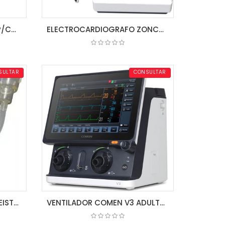
BIGOTERA NASAL ADULTO P/CONCENTRADOR
ELECTROCARDIOGRAFO ZONCARE U90
COTIZAR
SULTAR
CONSULTAR
FUELLE PARA VENTILADOR LEISTUNG
VENTILADOR COMEN V3 ADULTO/PED/NEO