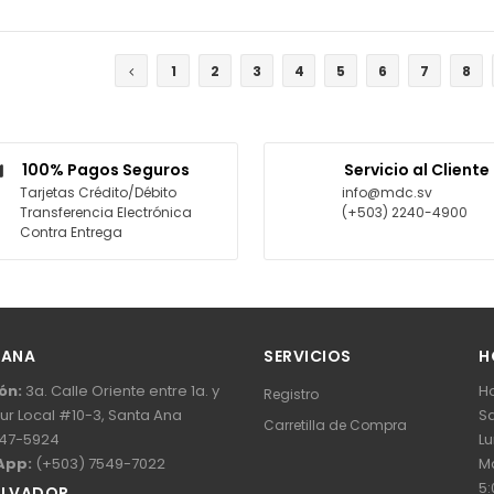
COTIZAR
COTIZAR
1
2
3
4
5
6
7
8
100% Pagos Seguros
Servicio al Cliente
Tarjetas Crédito/Débito
info@mdc.sv
Transferencia Electrónica
(+503) 2240-4900
Contra Entrega
 ANA
SERVICIOS
H
ón:
3a. Calle Oriente entre 1a. y
Ho
Registro
Sur Local #10-3, Santa Ana
Sa
Carretilla de Compra
47-5924
Lu
App:
(+503) 7549-7022
Ma
5:
ALVADOR