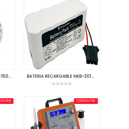
ELECTRODO DESECHABLE L-150X SOBRE DE 30UN. G207 NIHON KOHDEN
BATERIA RECARGABLE NKB-301V YZ-024H9 Ni-MH X065.1 NIHON KOHDEN
COTIZAR
SULTAR
CONSULTAR