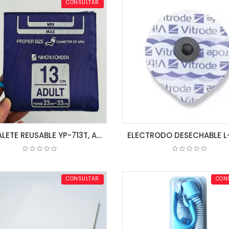
CONSULTAR
BRAZALETE REUSABLE YP-713T, ADULTO, MEDIANO, 13CM, SIN LATEX, YAWARA-CUFF2//ID S951D NIHON KOHDEN
COTIZAR
COTIZAR
CONSULTAR
CON