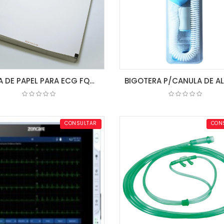
RESMA DE PAPEL PARA ECG FQW210-3-140 PLEGADO EN Z 210 mm x 30 m A054 NIHON KOHDEN
COTIZAR
COTIZAR
CONSULTAR
CON