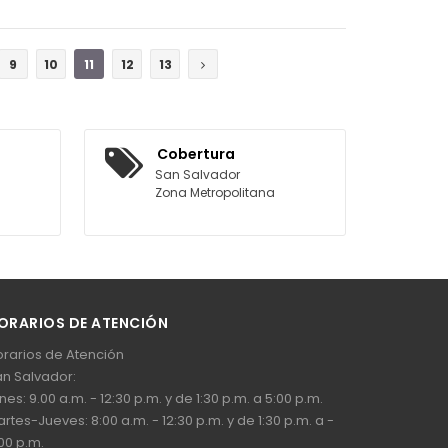
COTIZAR
9
10
11
12
13
Cobertura
San Salvador
Zona Metropolitana
ORARIOS DE ATENCIÓN
rarios de Atención
n Salvador:
nes: 9.00 a.m. - 12:30 p.m. y de 1:30 p.m. a 5:00 p.m.
rtes-Jueves: 8:00 a.m. - 12:30 p.m. y de 1:30 p.m. a -
00 p.m.